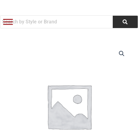
跳
至
内
容
DCL-
价
716
Earphones
格
&
范
Headphones
Wired
围：
Headset
3.5mm
$9.99
Portable
Gaming
至
数
量
$2,080.00