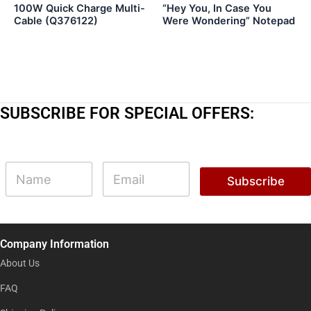
100W Quick Charge Multi-
“Hey You, In Case You
Cable (Q376122)
Were Wondering” Notepad
SUBSCRIBE FOR SPECIAL OFFERS:
E
N
E
m
a
m
Subscribe
a
m
a
i
e
i
l
l
N
*
a
Company Information
m
e
About Us
N
a
FAQ
m